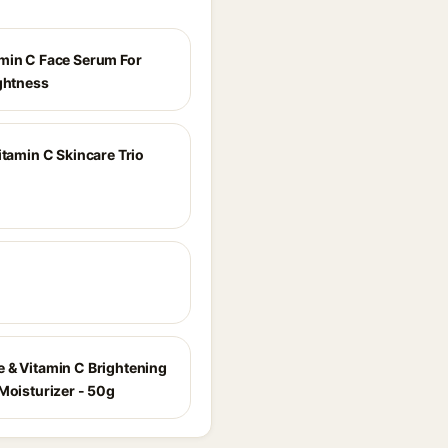
min C Face Serum For
ightness
itamin C Skincare Trio
 & Vitamin C Brightening
 Moisturizer - 50g