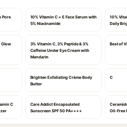
n Pore
10% Vitamin C + E Face Serum with
10% Vita
5% Niacinamide
Daily Br
n Glow
3% Vitamin C, 3% Peptide & 3%
Best of V
Caffeine Under Eye Cream with
Mandarin
Brighten Exfoliating Crème Body
C
Butter
amin C
Care Addict Encapsulated
Ceramide
izer
Sunscreen SPF 50 PA++++
Oil-Free