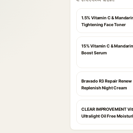
या उत्पादनांमध्ये आढळते
1.5% Vitamin C & Mandari
Tightening Face Toner
15% Vitamin C & Mandari
Boost Serum
Bravado R3 Repair Renew
Replenish Night Cream
CLEAR IMPROVEMENT Vit
Ultralight Oil Free Moistur