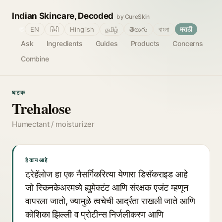
Indian Skincare, Decoded
by CureSkin
🌐
EN
हिंदी
Hinglish
தமிழ்
తెలుగు
বাংলা
मराठी
Ask
Ingredients
Guides
Products
Concerns
Combine
घटक
Trehalose
Humectant / moisturizer
हे काय आहे
ट्रेहॅलोज हा एक नैसर्गिकरित्या येणारा डिसॅकराइड आहे
जो स्किनकेअरमध्ये ह्युमेक्टंट आणि संरक्षक एजंट म्हणून
वापरला जातो, ज्यामुळे त्वचेची आर्द्रता राखली जाते आणि
कोशिका झिल्ली व प्रोटीन्स निर्जलीकरण आणि