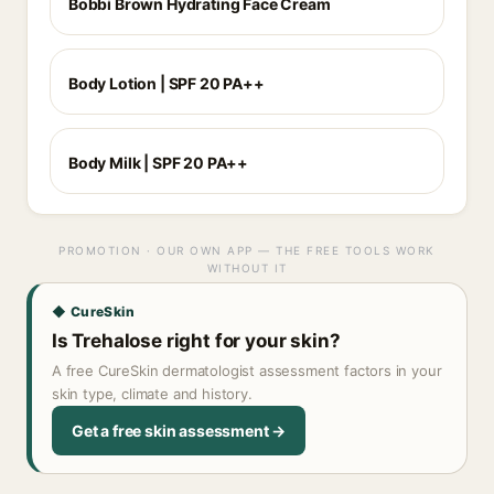
Bobbi Brown Hydrating Face Cream
Body Lotion | SPF 20 PA++
Body Milk | SPF 20 PA++
PROMOTION · OUR OWN APP — THE FREE TOOLS WORK
WITHOUT IT
◆ CureSkin
Is Trehalose right for your skin?
A free CureSkin dermatologist assessment factors in your
skin type, climate and history.
Get a free skin assessment →