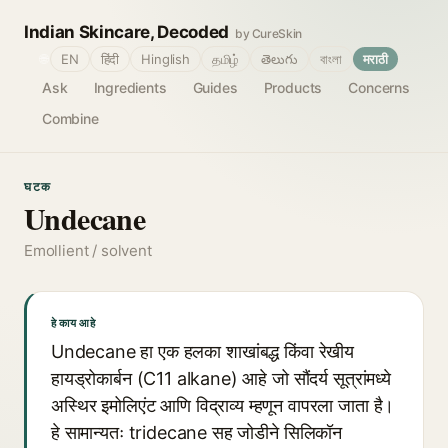
Indian Skincare, Decoded
by CureSkin
🌐
EN
हिंदी
Hinglish
தமிழ்
తెలుగు
বাংলা
मराठी
Ask
Ingredients
Guides
Products
Concerns
Combine
घटक
Undecane
Emollient / solvent
हे काय आहे
Undecane हा एक हलका शाखांबद्ध किंवा रेखीय
हायड्रोकार्बन (C11 alkane) आहे जो सौंदर्य सूत्रांमध्ये
अस्थिर इमोलिएंट आणि विद्राव्य म्हणून वापरला जाता है।
हे सामान्यतः tridecane सह जोडीने सिलिकॉन