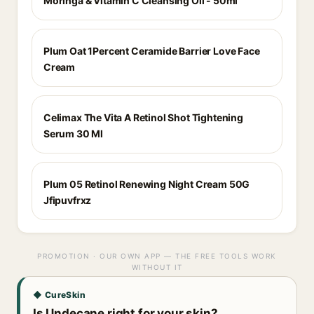
Moringa & Vitamin C Cleansing Oil - 50ml
Plum Oat 1Percent Ceramide Barrier Love Face
Cream
Celimax The Vita A Retinol Shot Tightening
Serum 30 Ml
Plum 05 Retinol Renewing Night Cream 50G
Jfipuvfrxz
PROMOTION · OUR OWN APP — THE FREE TOOLS WORK
WITHOUT IT
◆ CureSkin
Is Undecane right for your skin?