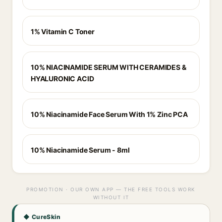
1% Vitamin C Toner
10% NIACINAMIDE SERUM WITH CERAMIDES &
HYALURONIC ACID
10% Niacinamide Face Serum With 1% Zinc PCA
10% Niacinamide Serum - 8ml
PROMOTION · OUR OWN APP — THE FREE TOOLS WORK
WITHOUT IT
◆ CureSkin