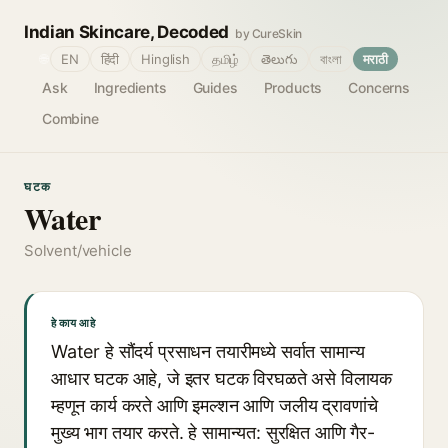
Indian Skincare, Decoded
by CureSkin
🌐
EN
हिंदी
Hinglish
தமிழ்
తెలుగు
বাংলা
मराठी
Ask
Ingredients
Guides
Products
Concerns
Combine
घटक
Water
Solvent/vehicle
हे काय आहे
Water हे सौंदर्य प्रसाधन तयारीमध्ये सर्वात सामान्य
आधार घटक आहे, जे इतर घटक विरघळते असे विलायक
म्हणून कार्य करते आणि इमल्शन आणि जलीय द्रावणांचे
मुख्य भाग तयार करते. हे सामान्यत: सुरक्षित आणि गैर-