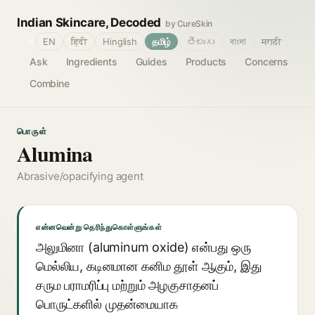
Indian Skincare, Decoded
by CureSkin
🌐
EN
हिंदी
Hinglish
தமிழ்
తెలుగు
বাংলা
मराठी
Ask
Ingredients
Guides
Products
Concerns
Combine
பொருள்
Alumina
Abrasive/opacifying agent
என்னவென்று தெரிந்துகொள்ளுங்கள்
அலுமினா (aluminum oxide) என்பது ஒரு
மெல்லிய, கடினமான கனிம தூள் ஆகும், இது
சரும பராமரிப்பு மற்றும் அழகுசாதனப்
பொருட்களில் முதன்மையாக