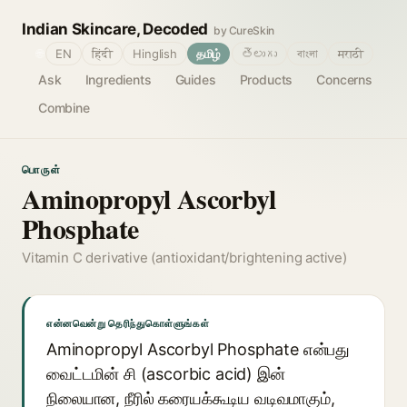
Indian Skincare, Decoded
by CureSkin
🌐
EN
हिंदी
Hinglish
தமிழ்
తెలుగు
বাংলা
मराठी
Ask
Ingredients
Guides
Products
Concerns
Combine
பொருள்
Aminopropyl Ascorbyl
Phosphate
Vitamin C derivative (antioxidant/brightening active)
என்னவென்று தெரிந்துகொள்ளுங்கள்
Aminopropyl Ascorbyl Phosphate என்பது
வைட்டமின் சி (ascorbic acid) இன்
நிலையான, நீரில் கரையக்கூடிய வடிவமாகும்,