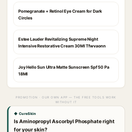
Pomegranate + Retinol Eye Cream for Dark
Circles
Estee Lauder Revitalizing Supreme Night
Intensive Restorative Cream 30Ml Tfwvaonn
Joy Hello Sun Ultra Matte Sunscreen Spf 50 Pa
18Ml
PROMOTION · OUR OWN APP — THE FREE TOOLS WORK
WITHOUT IT
◆ CureSkin
Is Aminopropyl Ascorbyl Phosphate right
for your skin?