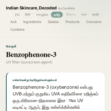
Indian Skincare, Decoded
by CureSkin
🌐
EN
हिंदी
Hinglish
தமிழ்
తెలుగు
বাংলা
मराठी
Ask
Ingredients
Guides
Products
Concerns
Combine
பொருள்
Benzophenone-3
UV filter (sunscreen agent)
என்னவென்று தெரிந்துகொள்ளுங்கள்
Benzophenone-3 (oxybenzone) என்பது
UVB மற்றும் குறுகிய UVA கதிர்வீச்சை உறிஞ்சும்
ஒரு விரிவான-நிறமாளை இரசায়ன UV
வடிகட்டி ஆகும், இது சன்ஸ்க்ரீன்களில்