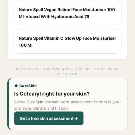
Nature Spell Vegan Retinol Face Moisturiser 100
Ml Infused With Hyaluronic Acid 76
Nature Spell Vitamin C Glow Up Face Moisturiser
100 Ml
PROMOTION · OUR OWN APP — THE FREE TOOLS WORK
WITHOUT IT
◆ CureSkin
Is Cetearyl right for your skin?
A free CureSkin dermatologist assessment factors in your
skin type, climate and history.
Get a free skin assessment →