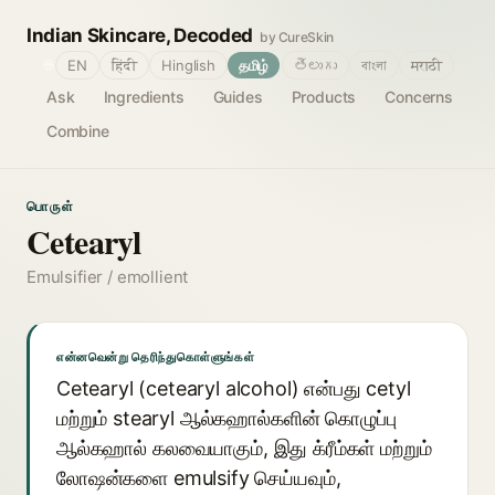
Indian Skincare, Decoded
by CureSkin
🌐
EN
हिंदी
Hinglish
தமிழ்
తెలుగు
বাংলা
मराठी
Ask
Ingredients
Guides
Products
Concerns
Combine
பொருள்
Cetearyl
Emulsifier / emollient
என்னவென்று தெரிந்துகொள்ளுங்கள்
Cetearyl (cetearyl alcohol) என்பது cetyl
மற்றும் stearyl ஆல்கஹால்களின் கொழுப்பு
ஆல்கஹால் கலவையாகும், இது க்ரீம்கள் மற்றும்
லோஷன்களை emulsify செய்யவும்,