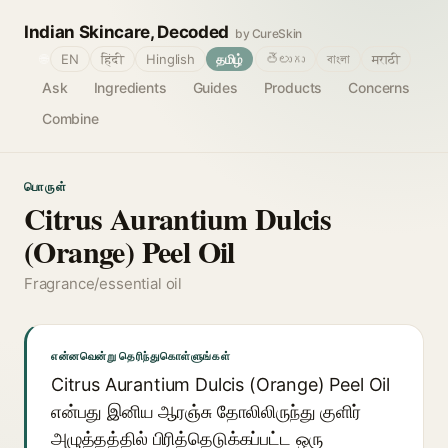
Indian Skincare, Decoded
by CureSkin
🌐
EN
हिंदी
Hinglish
தமிழ்
తెలుగు
বাংলা
मराठी
Ask
Ingredients
Guides
Products
Concerns
Combine
பொருள்
Citrus Aurantium Dulcis
(Orange) Peel Oil
Fragrance/essential oil
என்னவென்று தெரிந்துகொள்ளுங்கள்
Citrus Aurantium Dulcis (Orange) Peel Oil
என்பது இனிய ஆரஞ்சு தோலிலிருந்து குளிர்
அழுத்தத்தில் பிரித்தெடுக்கப்பட்ட ஒரு