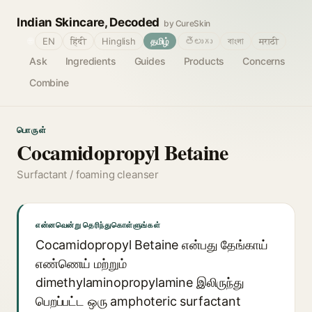
Indian Skincare, Decoded
by CureSkin
🌐
EN
हिंदी
Hinglish
தமிழ்
తెలుగు
বাংলা
मराठी
Ask
Ingredients
Guides
Products
Concerns
Combine
பொருள்
Cocamidopropyl Betaine
Surfactant / foaming cleanser
என்னவென்று தெரிந்துகொள்ளுங்கள்
Cocamidopropyl Betaine என்பது தேங்காய்
எண்ணெய் மற்றும்
dimethylaminopropylamine இலிருந்து
பெறப்பட்ட ஒரு amphoteric surfactant