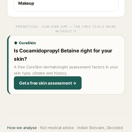
Makeup
PROMOTION · OUR OWN APP — THE FREE TOOLS WORK
WITHOUT IT
◆ CureSkin
Is Cocamidopropyl Betaine right for your
skin?
A free CureSkin dermatologist assessment factors in your
skin type, climate and history.
Get a free skin assessment →
How we analyse
· Not medical advice · Indian Skincare, Decoded