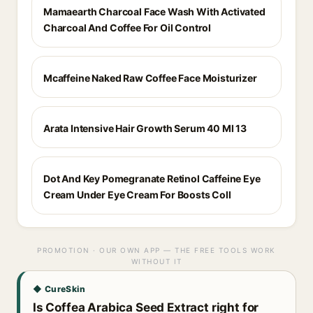
Mamaearth Charcoal Face Wash With Activated
Charcoal And Coffee For Oil Control
Mcaffeine Naked Raw Coffee Face Moisturizer
Arata Intensive Hair Growth Serum 40 Ml 13
Dot And Key Pomegranate Retinol Caffeine Eye
Cream Under Eye Cream For Boosts Coll
PROMOTION · OUR OWN APP — THE FREE TOOLS WORK
WITHOUT IT
◆ CureSkin
Is Coffea Arabica Seed Extract right for