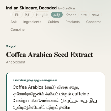
Indian Skincare, Decoded
by CureSkin
🌐
EN
हिंदी
Hinglish
தமிழ்
తెలుగు
বাংলা
मराठी
Ask
Ingredients
Guides
Products
Concerns
Combine
பொருள்
Coffea Arabica Seed Extract
Antioxidant
என்னவென்று தெரிந்துகொள்ளுங்கள்
Coffea Arabica (காபி) விதை சாறு,
குளோரோஜெனிக் அமிலம் மற்றும் caffeine
போன்ற பாலிஃபீனால்களால் நிறைந்துள்ளது. இது
ஆன்டிஆக்ஸிடன்ட் மற்றும் தனிம