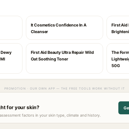
It Cosmetics Confidence In A
First Aid
Cleanser
Brighten
g Dewy
First Aid Beauty Ultra Repair Wild
The Formu
 Ml
Oat Soothing Toner
Lightwei
50G
PROMOTION · OUR OWN APP — THE FREE TOOLS WORK WITHOUT IT
ght for your skin?
Ge
assessment factors in your skin type, climate and history.