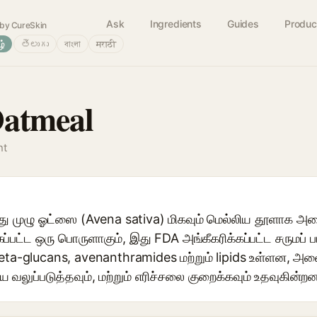
Ask
Ingredients
Guides
Produc
by CureSkin
ழ்
తెలుగు
বাংলা
मराठी
Oatmeal
nt
பது முழு ஓட்ஸை (Avena sativa) மிகவும் மெல்லிய தூளாக அ
கப்பட்ட ஒரு பொருளாகும், இது FDA அங்கீகரிக்கப்பட்ட சருமப் 
beta-glucans, avenanthramides மற்றும் lipids உள்ளன, அவை 
வலுப்படுத்தவும், மற்றும் எரிச்சலை குறைக்கவும் உதவுகின்றன