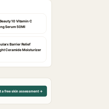
 Beauty 10 Vitamin C
ing Serum 50Ml
larx Barrier Relief
ght Ceramide Moisturizer
t a free skin assessment →