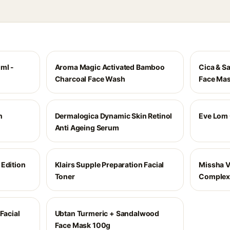
ml -
Aroma Magic Activated Bamboo
Cica & Sa
Charcoal Face Wash
Face Ma
n
Dermalogica Dynamic Skin Retinol
Eve Lom 
Anti Ageing Serum
 Edition
Klairs Supple Preparation Facial
Missha V
Toner
Complex
Facial
Ubtan Turmeric + Sandalwood
Face Mask 100g