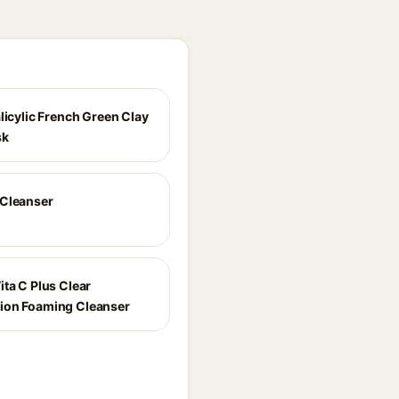
licylic French Green Clay
sk
Cleanser
ita C Plus Clear
ion Foaming Cleanser