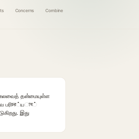
ts
Concerns
Combine
ரு கலவைத் தன்மையுள்ள
ருவ பரிচর்யায்
டுகிறது. இது