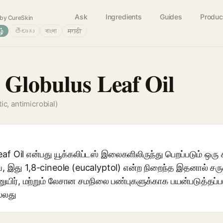
Ask
Ingredients
Guides
Produc
by CureSkin
ழ்
తెలుగు
বাংলা
मराठी
 Globulus Leaf Oil
ic, antimicrobial)
af Oil என்பது யூக்கலிப்டஸ் இலைகளிலிருந்து பெறப்படும் ஒ
 இது 1,8-cineole (eucalyptol) என்ற நிறைந்த இதனால் ச
ணுயிர், மற்றும் லேசான சமநிலை பண்புகளுக்காக பயன்படுத்தப்ப
்லது