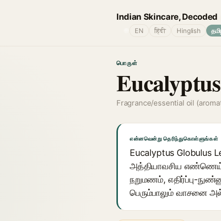
Indian Skincare, Decoded
🌐
EN
हिंदी
Hinglish
தமி
பொருள்
Eucalyptus
Fragrance/essential oil (aromat
என்னவென்று தெரிந்துகொள்ளுங்கள்
Eucalyptus Globulus Le
அத்தியாவசிய எண்ணெய்,
நறுமணம், எதிர்ப்பு-நுண்
பெரும்பாலும் வாசனை அல