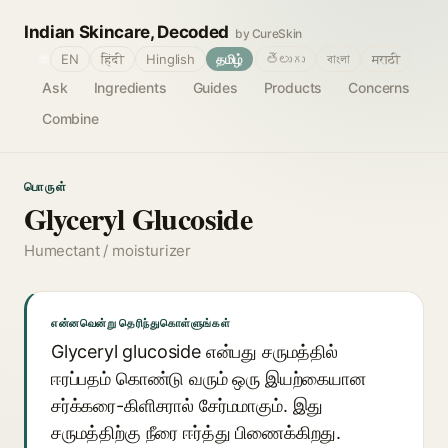
Indian Skincare, Decoded
by CureSkin
🌐
EN
हिंदी
Hinglish
தமிழ்
తెలుగు
বাংলা
मराठी
Ask
Ingredients
Guides
Products
Concerns
Combine
பொருள்
Glyceryl Glucoside
Humectant / moisturizer
என்னவென்று தெரிந்துகொள்ளுங்கள்
Glyceryl glucoside என்பது சருமத்தில்
ஈரப்பதம் கொண்டு வரும் ஒரு இயற்கையான
சர்க்கரை-கிளிசரால் சேர்மமாகும். இது
சருமத்திற்கு நீரை ஈர்த்து பிணைக்கிறது.