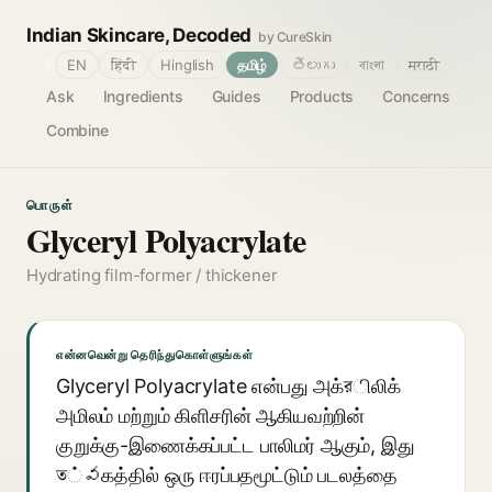
Indian Skincare, Decoded
by CureSkin
🌐
EN
हिंदी
Hinglish
தமிழ்
తెలుగు
বাংলা
मराठी
Ask
Ingredients
Guides
Products
Concerns
Combine
பொருள்
Glyceryl Polyacrylate
Hydrating film-former / thickener
என்னவென்று தெரிந்துகொள்ளுங்கள்
Glyceryl Polyacrylate என்பது அக்রிலிக்
அமிலம் மற்றும் கிளிசரின் ஆகியவற்றின்
குறுக்கு-இணைக்கப்பட்ட பாலிமர் ஆகும், இது
ত்వகத்தில் ஒரு ஈரப்பதமூட்டும் படலத்தை