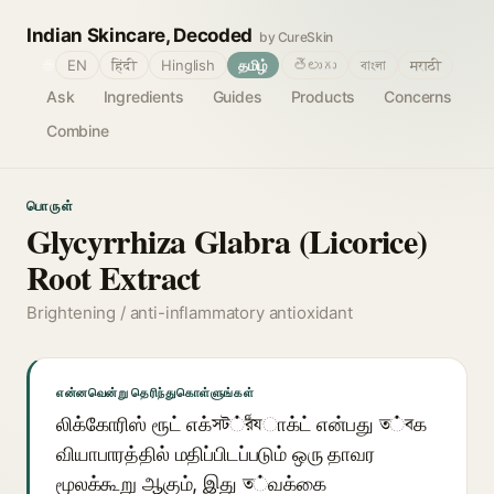
Indian Skincare, Decoded
by CureSkin
🌐
EN
हिंदी
Hinglish
தமிழ்
తెలుగు
বাংলা
मराठी
Ask
Ingredients
Guides
Products
Concerns
Combine
பொருள்
Glycyrrhiza Glabra (Licorice)
Root Extract
Brightening / anti-inflammatory antioxidant
என்னவென்று தெரிந்துகொள்ளுங்கள்
லிக்கோரிஸ் ரூட் எக்সট்র็যாக்ட் என்பது ত்বக
வியாபாரத்தில் மதிப்பிடப்படும் ஒரு தாவர
மூலக்கூறு ஆகும், இது ত்வக்கை