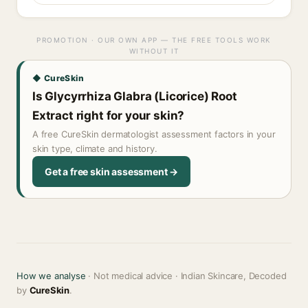
PROMOTION · OUR OWN APP — THE FREE TOOLS WORK
WITHOUT IT
◆ CureSkin
Is Glycyrrhiza Glabra (Licorice) Root
Extract right for your skin?
A free CureSkin dermatologist assessment factors in your
skin type, climate and history.
Get a free skin assessment →
How we analyse
· Not medical advice · Indian Skincare, Decoded
by
CureSkin
.