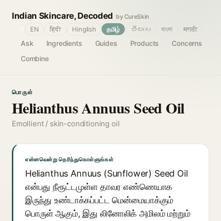
Indian Skincare, Decoded
by CureSkin
🌐
EN
हिंदी
Hinglish
தமிழ்
తెలుగు
বাংলা
मराठी
Ask
Ingredients
Guides
Products
Concerns
Combine
பொருள்
Helianthus Annuus Seed Oil
Emollient / skin-conditioning oil
என்னவென்று தெரிந்துகொள்ளுங்கள்
Helianthus Annuus (Sunflower) Seed Oil
என்பது நீரூட்டமுள்ள தாவர எண்ணெயாக
இருந்து உண்டாக்கப்பட்ட மென்மையாக்கும்
பொருள் ஆகும், இது லினோலிக் அமிலம் மற்றும்