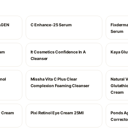
AGEN
C Enhance-25 Serum
Fixderma
Serum
eam
It Cosmetics Confidence In A
Kaya Glu
Cleanser
inol
Missha Vita C Plus Clear
Natural 
Complexion Foaming Cleanser
Glutathi
Cream
y Cream
Pixi Retinol Eye Cream 25Ml
Ponds Ag
Correcto