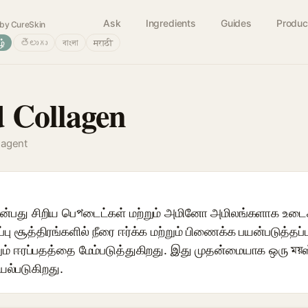
Ask
Ingredients
Guides
Produc
by CureSkin
ழ்
తెలుగు
বাংলা
मराठी
 Collagen
 agent
ன்பது சிறிய பெপடைட்கள் மற்றும் அமினோ அமிலங்களாக உடை
்பு சூத்திரங்களில் நீரை ஈர்க்க மற்றும் பிணைக்க பயன்படுத்தப
ம் ஈரப்பதத்தை மேம்படுத்துகிறது. இது முதன்மையாக ஒரு ময়ஸ்ச
ல்படுகிறது.