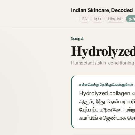
Indian Skincare, Decoded
🌐
EN
हिंदी
Hinglish
தமி
பொருள்
Hydrolyzed
Humectant / skin-conditioning
என்னவென்று தெரிந்துகொள்ளுங்கள்
Hydrolyzed collagen எ
ஆகும், இது தோல் பராமரிப
மேற்பரப்பு மসৃணতை மற்று
ஃபார்மிங் ஏஜெண்டாக செய