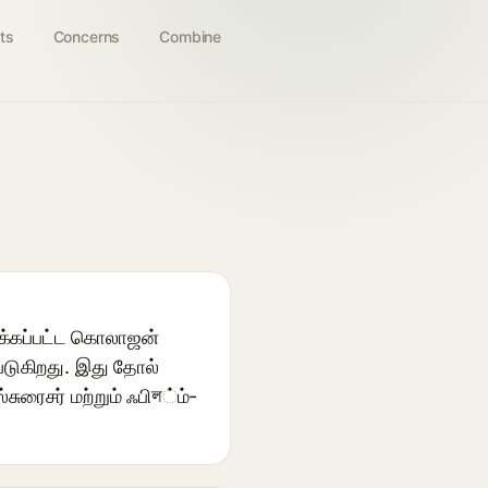
ts
Concerns
Combine
க்கப்பட்ட கொலாஜன்
்படுகிறது. இது தோல்
ுரைசர் மற்றும் ஃபிল்ம்-