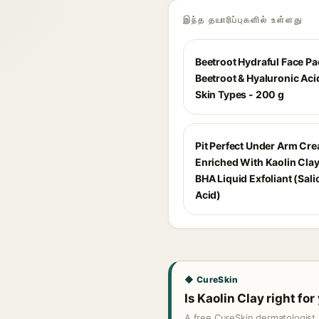
இந்த தயாரிப்புகளில் உள்ளது
Beetroot Hydraful Face Pa
Beetroot & Hyaluronic Acid
Skin Types - 200 g
Pit Perfect Under Arm Cr
Enriched With Kaolin Cla
BHA Liquid Exfoliant (Salic
Acid)
◆ CureSkin
Is Kaolin Clay right for
A free CureSkin dermatologist 