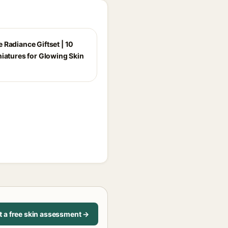
 Radiance Giftset | 10
niatures for Glowing Skin
t a free skin assessment →