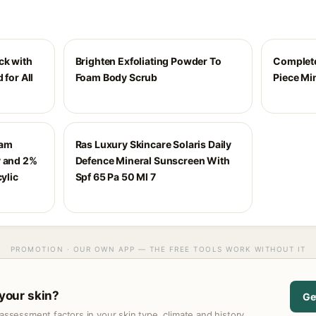
ck with
Brighten Exfoliating Powder To
Complete
 for All
Foam Body Scrub
Piece Mi
eam
Ras Luxury Skincare Solaris Daily
y and 2%
Defence Mineral Sunscreen With
ylic
Spf 65 Pa 50 Ml 7
PROMOTION · OUR OWN APP — THE FREE TOOLS WORK WITHOUT IT
 your skin?
Ge
assessment factors in your skin type, climate and history.