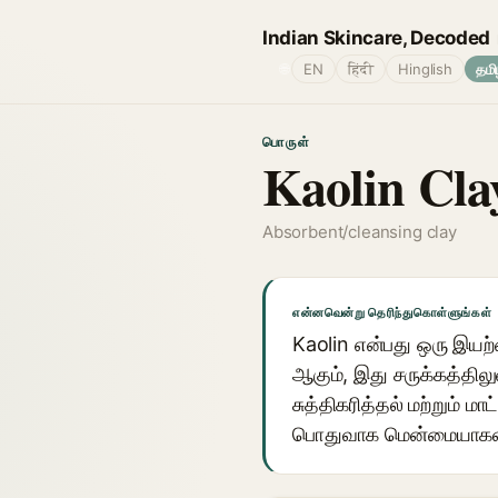
Indian Skincare, Decoded
🌐
EN
हिंदी
Hinglish
தமி
பொருள்
Kaolin Cla
Absorbent/cleansing clay
என்னவென்று தெரிந்துகொள்ளுங்கள்
Kaolin என்பது ஒரு இய
ஆகும், இது சருக்கத்தி
சுத்திகரித்தல் மற்றும் ம
பொதுவாக மென்மையாகவும்