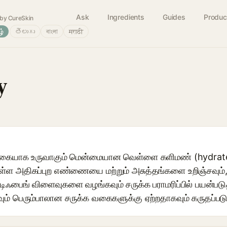
Ask
Ingredients
Guides
Produc
by CureSkin
ழ்
తెలుగు
বাংলা
मराठी
y
ற்கையாக உருவாகும் மென்மையான வெள்ளை களிமண் (hydrate
லுள்ள அதிகப்புற எண்ணையை மற்றும் அசுத்தங்களை உறிஞ்சவும்
ாட்டிஃபைங் விளைவுகளை வழங்கவும் சருக்க பராமரிப்பில் பயன்படு
 பெரும்பாலான சருக்க வகைகளுக்கு ஏற்றதாகவும் கருதப்படு