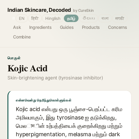
Indian Skincare, Decoded
by CureSkin
🌐
EN
हिंदी
Hinglish
தமிழ்
తెలుగు
বাংলা
मराठी
Ask
Ingredients
Guides
Products
Concerns
Combine
பொருள்
Kojic Acid
Skin-brightening agent (tyrosinase inhibitor)
என்னவென்று தெரிந்துகொள்ளுங்கள்
Kojic acid என்பது ஒரு பூஞ்சை-பெறப்பட்ட கரிம
அமிலமாகும், இது tyrosinase ஐ தடுக்கிறது,
மெலানின் உற்பத்தியைக் குறைக்கிறது மற்றும்
hyperpigmentation, melasma மற்றும் dark