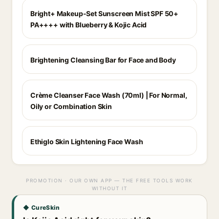
Bright+ Makeup-Set Sunscreen Mist SPF 50+
PA++++ with Blueberry & Kojic Acid
Brightening Cleansing Bar for Face and Body
Crème Cleanser Face Wash (70ml) | For Normal,
Oily or Combination Skin
Ethiglo Skin Lightening Face Wash
PROMOTION · OUR OWN APP — THE FREE TOOLS WORK
WITHOUT IT
◆ CureSkin