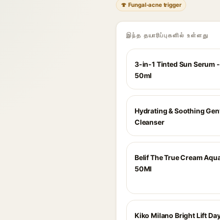
🍄 Fungal-acne trigger
இந்த தயாரிப்புகளில் உள்ளது
3-in-1 Tinted Sun Serum - 
50ml
Hydrating & Soothing Gen
Cleanser
Belif The True Cream Aq
50Ml
Kiko Milano Bright Lift Da