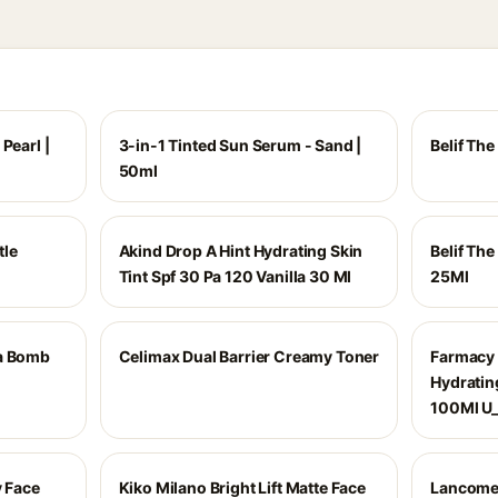
Pearl |
3-in-1 Tinted Sun Serum - Sand |
Belif Th
50ml
tle
Akind Drop A Hint Hydrating Skin
Belif Th
Tint Spf 30 Pa 120 Vanilla 30 Ml
25Ml
ua Bomb
Celimax Dual Barrier Creamy Toner
Farmacy 
Hydratin
100Ml U
y Face
Kiko Milano Bright Lift Matte Face
Lancome 