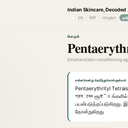
Indian Skincare, Decoded
🌐
EN
हिंदी
Hinglish
தமி
பொருள்
Pentaerythr
Emollient/skin-conditioning a
என்னவென்று தெரிந்துகொள்ளுங்கள்
Pentaerythrityl Tetrais
প্রসाধন சூत்రங்களில் ம
பயன்படுத்தப்படுகிறது.
தோன்றுகிறது