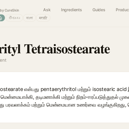
Ask
Ingredients
Guides
Produc
by CureSkin
ழ்
తెలుగు
বাংলা
मराठी
ityl Tetraisostearate
gent
ostearate என்பது pentaerythritol மற்றும் isostearic acid
ென்மையாக்கி, தடிமனாக்கி மற்றும் நிறம்-ஈரப்படுத்துதல் மு
 இது பரவலாக்கம் மற்றும் மென்மையான உணர்வை வழங்குகிறது, 