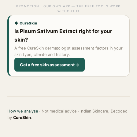
PROMOTION · OUR OWN APP — THE FREE TOOLS WORK
WITHOUT IT
◆ CureSkin
Is Pisum Sativum Extract right for your
skin?
A free CureSkin dermatologist assessment factors in your
skin type, climate and history.
Get a free skin assessment →
How we analyse
· Not medical advice · Indian Skincare, Decoded
by
CureSkin
.