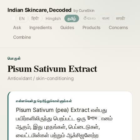
Indian Skincare, Decoded
by CureSkin
🌐
EN
हिंदी
Hinglish
தமிழ்
తెలుగు
বাংলা
मराठी
Ask
Ingredients
Guides
Products
Concerns
Combine
பொருள்
Pisum Sativum Extract
Antioxidant / skin-conditioning
என்னவென்று தெரிந்துகொள்ளுங்கள்
Pisum Sativum (pea) Extract என்பது
பயிர்களிலிருந்து பெறப்பட்ட ஒரு উপাদானம்
ஆகும், இது புரதங்கள், பெப்டைடுகள்,
வைட்டமின்கள் மற்றும் ஆக்சிஜனேற்ற