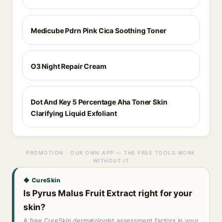
Medicube Pdrn Pink Cica Soothing Toner
O3 Night Repair Cream
Dot And Key 5 Percentage Aha Toner Skin
Clarifying Liquid Exfoliant
PROMOTION · OUR OWN APP — THE FREE TOOLS WORK
WITHOUT IT
◆ CureSkin
Is Pyrus Malus Fruit Extract right for your
skin?
A free CureSkin dermatologist assessment factors in your