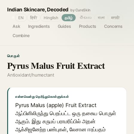
Indian Skincare, Decoded
by CureSkin
🌐
EN
हिंदी
Hinglish
தமிழ்
తెలుగు
বাংলা
मराठी
Ask
Ingredients
Guides
Products
Concerns
Combine
பொருள்
Pyrus Malus Fruit Extract
Antioxidant/humectant
என்னவென்று தெரிந்துகொள்ளுங்கள்
Pyrus Malus (apple) Fruit Extract
ஆப்பிளிலிருந்து பெறப்பட்ட ஒரு தகைய பொருள்
ஆகும். இது சருமப் பராமரிப்பில் அதன்
ஆக்சிஜனேற்ற பண்புகள், லேசான ஈரப்பதம்