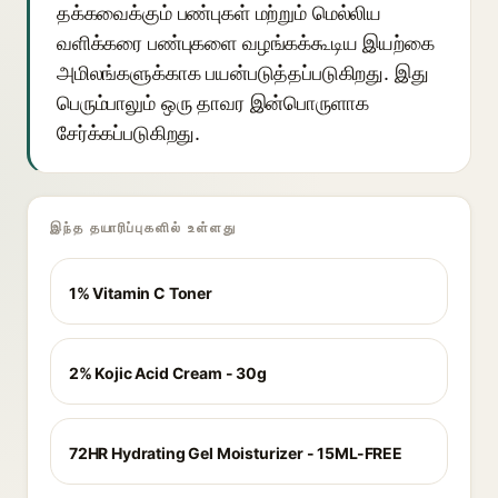
தக்கவைக்கும் பண்புகள் மற்றும் மெல்லிய
வளிக்கரை பண்புகளை வழங்கக்கூடிய இயற்கை
அமிலங்களுக்காக பயன்படுத்தப்படுகிறது. இது
பெரும்பாலும் ஒரு தாவர இன்பொருளாக
சேர்க்கப்படுகிறது.
இந்த தயாரிப்புகளில் உள்ளது
1% Vitamin C Toner
2% Kojic Acid Cream - 30g
72HR Hydrating Gel Moisturizer - 15ML-FREE