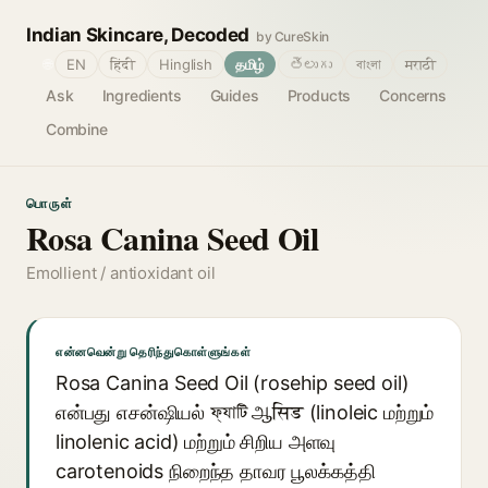
Indian Skincare, Decoded
by CureSkin
🌐
EN
हिंदी
Hinglish
தமிழ்
తెలుగు
বাংলা
मराठी
Ask
Ingredients
Guides
Products
Concerns
Combine
பொருள்
Rosa Canina Seed Oil
Emollient / antioxidant oil
என்னவென்று தெரிந்துகொள்ளுங்கள்
Rosa Canina Seed Oil (rosehip seed oil)
என்பது எசன்ஷியல் ফ্যাটি ஆसिड (linoleic மற்றும்
linolenic acid) மற்றும் சிறிய அளவு
carotenoids நிறைந்த தாவர பூலக்கத்தி