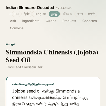
Indian Skincare, Decoded
by CureSkin
🌐
EN
हिंदी
Hinglish
தமிழ்
తెలుగు
বাংলা
मराठी
Ask
Ingredients
Guides
Products
Concerns
Combine
பொருள்
Simmondsia Chinensis (Jojoba)
Seed Oil
Emollient / moisturizer
என்னவென்று தெரிந்துகொள்ளுங்கள்
Jojoba seed oil என்பது Simmondsia
chinensis விதைகளிலிருந்து பெறப்படும் ஒரு
திரவ மெழுகு எஸ்டர் ஆகும், இது மனித