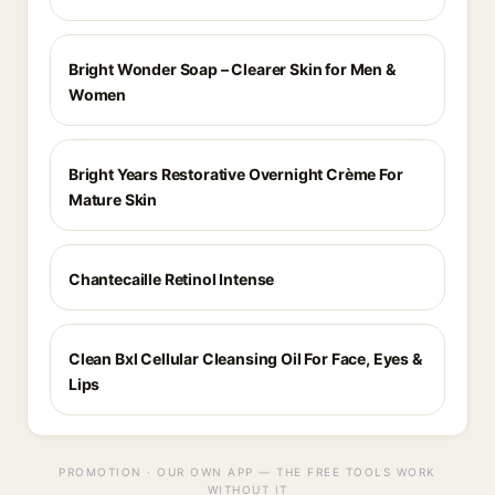
Bright Wonder Soap – Clearer Skin for Men &
Women
Bright Years Restorative Overnight Crème For
Mature Skin
Chantecaille Retinol Intense
Clean Bxl Cellular Cleansing Oil For Face, Eyes &
Lips
PROMOTION · OUR OWN APP — THE FREE TOOLS WORK
WITHOUT IT