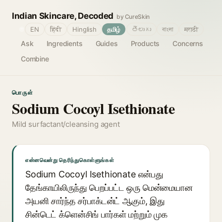
Indian Skincare, Decoded
by CureSkin
🌐
EN
हिंदी
Hinglish
தமிழ்
తెలుగు
বাংলা
मराठी
Ask
Ingredients
Guides
Products
Concerns
Combine
பொருள்
Sodium Cocoyl Isethionate
Mild surfactant/cleansing agent
என்னவென்று தெரிந்துகொள்ளுங்கள்
Sodium Cocoyl Isethionate என்பது
தேங்காயிலிருந்து பெறப்பட்ட ஒரு மென்மையான
அயனி சார்ந்த சர்பாக்டன்ட் ஆகும், இது
சின்டெட் க்ளென்சிங் பார்கள் மற்றும் முக