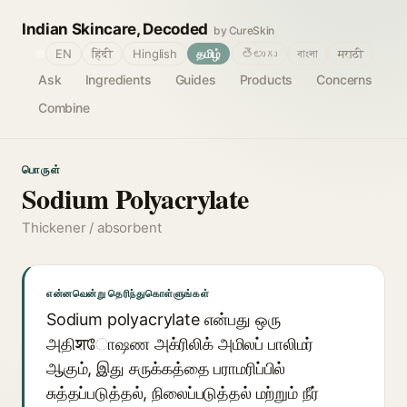
Indian Skincare, Decoded
by CureSkin
🌐
EN
हिंदी
Hinglish
தமிழ்
తెలుగు
বাংলা
मराठी
Ask
Ingredients
Guides
Products
Concerns
Combine
பொருள்
Sodium Polyacrylate
Thickener / absorbent
என்னவென்று தெரிந்துகொள்ளுங்கள்
Sodium polyacrylate என்பது ஒரு
அதிशோஷண அக்ரிலிக் அமிலப் பாலிமர்
ஆகும், இது சருக்கத்தை பராமரிப்பில்
சுத்தப்படுத்தல், நிலைப்படுத்தல் மற்றும் நீர்