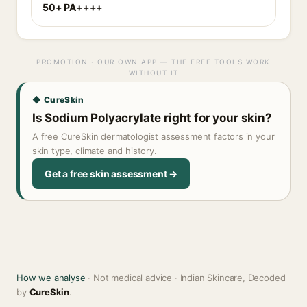
50+ PA++++
PROMOTION · OUR OWN APP — THE FREE TOOLS WORK
WITHOUT IT
◆ CureSkin
Is Sodium Polyacrylate right for your skin?
A free CureSkin dermatologist assessment factors in your
skin type, climate and history.
Get a free skin assessment →
How we analyse
· Not medical advice · Indian Skincare, Decoded
by
CureSkin
.