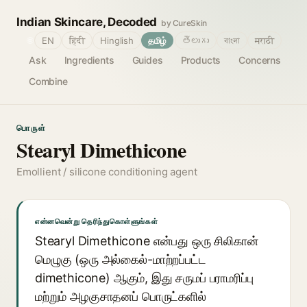
Indian Skincare, Decoded
by CureSkin
🌐
EN
हिंदी
Hinglish
தமிழ்
తెలుగు
বাংলা
मराठी
Ask
Ingredients
Guides
Products
Concerns
Combine
பொருள்
Stearyl Dimethicone
Emollient / silicone conditioning agent
என்னவென்று தெரிந்துகொள்ளுங்கள்
Stearyl Dimethicone என்பது ஒரு சிலிகான்
மெழுகு (ஒரு அல்கைல்-மாற்றப்பட்ட
dimethicone) ஆகும், இது சருமப் பராமரிப்பு
மற்றும் அழகுசாதனப் பொருட்களில்