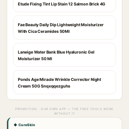
Etude Fixing Tint Lip Stain 12 Salmon Brick 4G
Fae Beauty Daily Dip Lightweight Moisturizer
With Cica Ceramides 50Ml
Laneige Water Bank Blue Hyaluronic Gel
Moisturizer 50 Ml
Ponds Age Miracle Wrinkle Corrector Night
Cream 50G Snqxqqezguhs
PROMOTION · OUR OWN APP — THE FREE TOOLS WORK
WITHOUT IT
◆ CureSkin