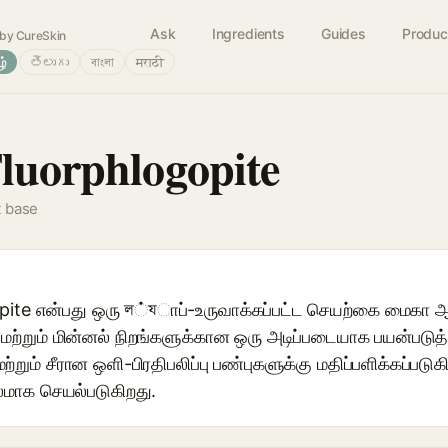
Ask
Ingredients
Guides
Produc
by CureSkin
ழ்
తెలుగు
বাংলা
मराठी
Fluorphlogopite
t base
opite என்பது ஒரு ল்যாப்-உருவாக்கப்பட்ட செயற்கை மைகா
் மற்றும் மின்னல் நிறங்களுக்கான ஒரு அடிப்படையாக பயன்படுத
்றும் சீரான ஒளி-பிரதிபலிப்பு பண்புகளுக்கு மதிப்பளிக்கப்படு
லமாக செயல்படுகிறது.