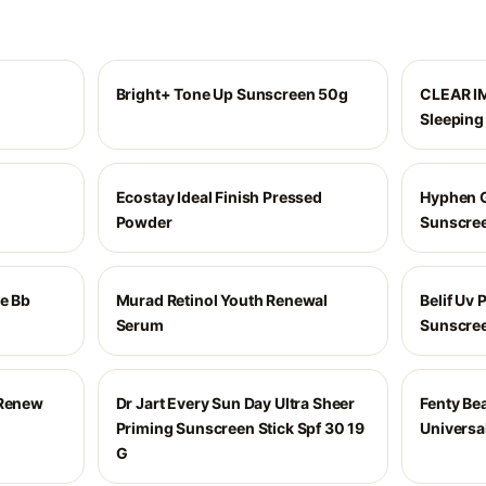
Bright+ Tone Up Sunscreen 50g
CLEAR I
Sleepin
Ecostay Ideal Finish Pressed
Hyphen 
Powder
Sunscree
Me Bb
Murad Retinol Youth Renewal
Belif Uv 
Serum
Sunscree
 Renew
Dr Jart Every Sun Day Ultra Sheer
Fenty Be
Priming Sunscreen Stick Spf 30 19
Universal
G