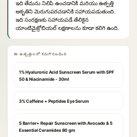
ఇది తేమను నిలిపి ఉంచడానికి మరియు ఉత్పత్తి
ఆకృతిని మెరుగుపరచడానికి సహాయపడుతుంది.
ఇది సంరక్షణకు సహాయపడే తేలికైన
యాంటిమైక్రోబియల్ లక్షణాలను కూడా కలిగి ఉంది.
ఈ ఉత్పత్తులలో కనుగొనబడింది
1% Hyaluronic Acid Sunscreen Serum with SPF
50 & Niacinamide - 30ml
3% Caffeine + Peptides Eye Serum
5 Barrier+ Repair Sunscreen with Avocado & 5
Essential Ceramides 80 gm