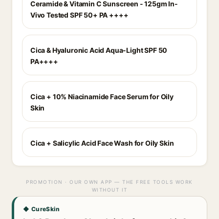
Ceramide & Vitamin C Sunscreen - 125gm In-
Vivo Tested SPF 50+ PA ++++
Cica & Hyaluronic Acid Aqua-Light SPF 50
PA++++
Cica + 10% Niacinamide Face Serum for Oily
Skin
Cica + Salicylic Acid Face Wash for Oily Skin
PROMOTION · OUR OWN APP — THE FREE TOOLS WORK
WITHOUT IT
◆ CureSkin