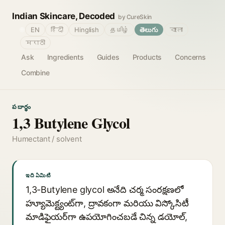
Indian Skincare, Decoded
by CureSkin
🌐
EN
हिंदी
Hinglish
தமிழ்
తెలుగు
বাংলা
मराठी
Ask
Ingredients
Guides
Products
Concerns
Combine
పదార్థం
1,3 Butylene Glycol
Humectant / solvent
ఇది ఏమిటి
1,3-Butylene glycol అనేది చర్మ సంరక్షణలో
హ్యూమెక్ట్యంట్‌గా, ద్రావకంగా మరియు విస్కోసిటీ
మాడిఫైయర్‌గా ఉపయోగించబడే చిన్న డయోల్,