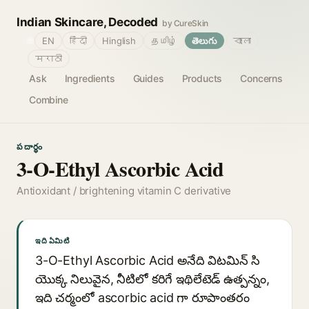
Indian Skincare, Decoded
by CureSkin
🌐
EN
हिंदी
Hinglish
தமிழ்
తెలుగు
বাংলা
मराठी
Ask
Ingredients
Guides
Products
Concerns
Combine
పదార్థం
3-O-Ethyl Ascorbic Acid
Antioxidant / brightening vitamin C derivative
ఇది ఏమిటి
3-O-Ethyl Ascorbic Acid అనేది విటమిన్ సి
యొక్క నిలువైన, నీటిలో కరిగే ఇథిలేటెడ్ ఉత్పన్నం,
ఇది చర్మంలో ascorbic acid గా రూపాంతరం