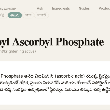
Ask
Ingredients
Guides
Produc
by CureSkin
ிழ்
తెలుగు
বাংলা
मराठी
l Ascorbyl Phosphate
nt/brightening active)
osphate అనేది విటమిన్ సి (ascorbic acid) యొక్క స్థిరమైన, 
యాక్సిడెంట్ రోధక, ప్రకాశం పెరుపచేసే మరియు కోలాజన్ సపోర్టింగ్ 
ర్మ సంరక్షణ ఉత్పత్తులలో స్థిరత్వం మరియు తక్కువ చర్మ ఉద్ద