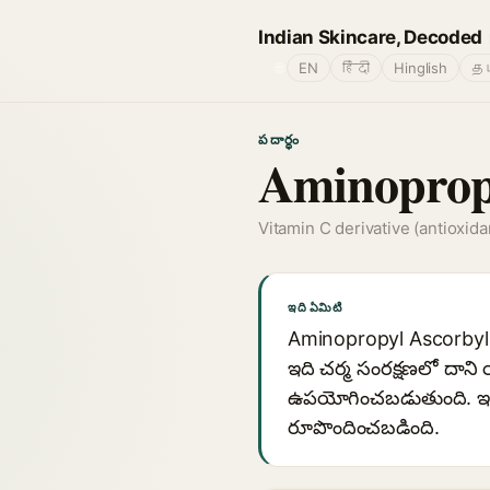
Indian Skincare, Decoded
🌐
EN
हिंदी
Hinglish
தம
పదార్థం
Aminopropy
Vitamin C derivative (antioxida
ఇది ఏమిటి
Aminopropyl Ascorbyl Ph
ఇది చర్మ సంరక్షణలో దాని 
ఉపయోగించబడుతుంది. ఇది చ
రూపొందించబడింది.