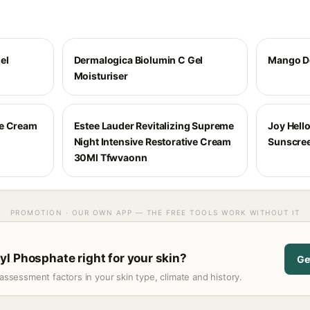
el
Dermalogica Biolumin C Gel
Mango D
Moisturiser
ye Cream
Estee Lauder Revitalizing Supreme
Joy Hello
Night Intensive Restorative Cream
Sunscree
30Ml Tfwvaonn
PROMOTION · OUR OWN APP — THE FREE TOOLS WORK WITHOUT IT
l Phosphate right for your skin?
Ge
assessment factors in your skin type, climate and history.