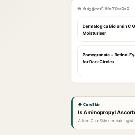
ఈ ఉత్పత్తులలో కనుగొనబడింది
Dermalogica Biolumin C G
Moisturiser
Pomegranate + Retinol E
for Dark Circles
◆ CureSkin
Is Aminopropyl Ascorby
A free CureSkin dermatologist 