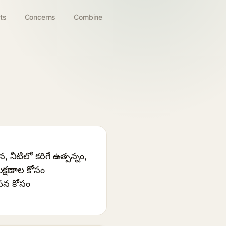
ts
Concerns
Combine
నీటిలో కరిగే ఉత్పన్నం,
లక్షణాల కోసం
ీపన కోసం