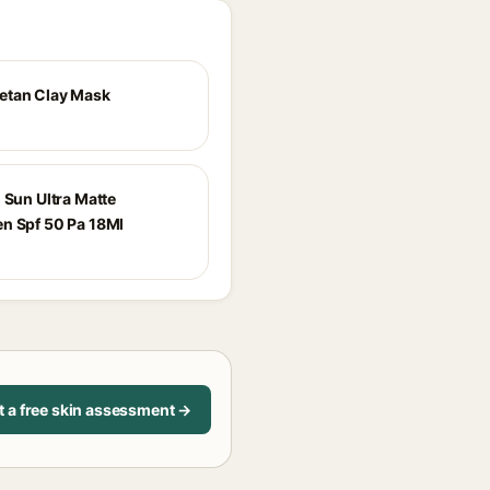
etan Clay Mask
 Sun Ultra Matte
n Spf 50 Pa 18Ml
t a free skin assessment →