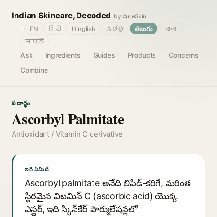
Indian Skincare, Decoded
by CureSkin
🌐
EN
हिंदी
Hinglish
தமிழ்
తెలుగు
বাংলা
मराठी
Ask
Ingredients
Guides
Products
Concerns
Combine
పదార్థం
Ascorbyl Palmitate
Antioxidant / Vitamin C derivative
ఇది ఏమిటి
Ascorbyl palmitate అనేది లిపిడ్-కరిగే, మరింత
స్థిరమైన విటమిన్ C (ascorbic acid) యొక్క
ఎస్టర్, ఇది స్కిన్‌కేర్ ఫార్ములేషన్లలో