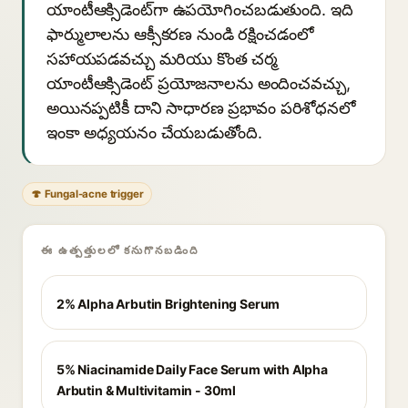
యాంటీఆక్సిడెంట్‌గా ఉపయోగించబడుతుంది. ఇది
ఫార్ములాలను ఆక్సీకరణ నుండి రక్షించడంలో
సహాయపడవచ్చు మరియు కొంత చర్మ
యాంటీఆక్సిడెంట్ ప్రయోజనాలను అందించవచ్చు,
అయినప్పటికీ దాని సాధారణ ప్రభావం పరిశోధనలో
ఇంకా అధ్యయనం చేయబడుతోంది.
🍄 Fungal-acne trigger
ఈ ఉత్పత్తులలో కనుగొనబడింది
2% Alpha Arbutin Brightening Serum
5% Niacinamide Daily Face Serum with Alpha
Arbutin & Multivitamin - 30ml