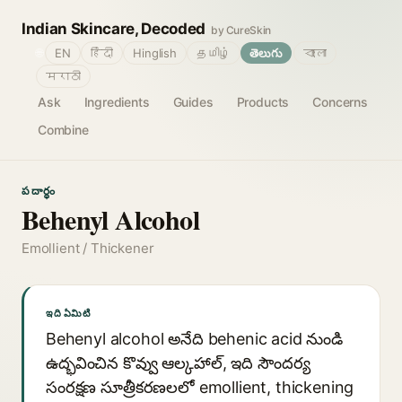
Indian Skincare, Decoded
by CureSkin
🌐
EN
हिंदी
Hinglish
தமிழ்
తెలుగు
বাংলা
मराठी
Ask
Ingredients
Guides
Products
Concerns
Combine
పదార్థం
Behenyl Alcohol
Emollient / Thickener
ఇది ఏమిటి
Behenyl alcohol అనేది behenic acid నుండి
ఉద్భవించిన కొవ్వు ఆల్కహాల్, ఇది సౌందర్య
సంరక్షణ సూత్రీకరణలలో emollient, thickening