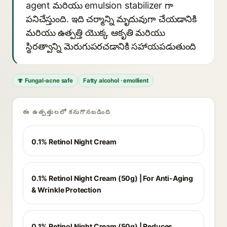
agent మరియు emulsion stabilizer గా
పనిచేస్తుంది. ఇది చర్మాన్ని మృదువుగా చేయడానికి
మరియు ఉత్పత్తి యొక్క ఆకృతి మరియు
స్థిరత్వాన్ని మెరుగుపరచడానికి సహాయపడుతుంది
🍄 Fungal-acne safe
Fatty alcohol · emollient
ఈ ఉత్పత్తులలో కనుగొనబడింది
0.1% Retinol Night Cream
0.1% Retinol Night Cream (50g) | For Anti-Aging
& Wrinkle Protection
0.1% Retinol Night Cream (50g) | Reduces