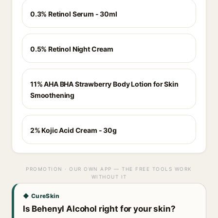
0.3% Retinol Serum - 30ml
0.5% Retinol Night Cream
11% AHA BHA Strawberry Body Lotion for Skin
Smoothening
2% Kojic Acid Cream - 30g
PROMOTION · OUR OWN APP — THE FREE TOOLS WORK
WITHOUT IT
◆ CureSkin
Is Behenyl Alcohol right for your skin?