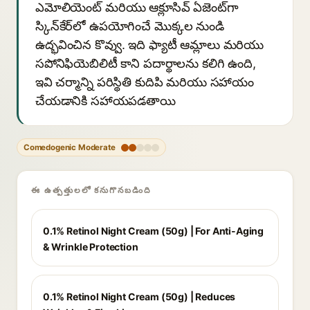
ఎమోలియెంట్ మరియు ఆక్లూసివ్ ఏజెంట్‌గా
స్కిన్‌కేర్‌లో ఉపయోగించే మొక్కల నుండి
ఉద్భవించిన కొవ్వు. ఇది ఫ్యాటీ ఆమ్లాలు మరియు
సపోనిఫియెబిలిటీ కాని పదార్థాలను కలిగి ఉంది,
ఇవి చర్మాన్ని పరిస్థితి కుదిపి మరియు సహాయం
చేయడానికి సహాయపడతాయి
Comedogenic Moderate
ఈ ఉత్పత్తులలో కనుగొనబడింది
0.1% Retinol Night Cream (50g) | For Anti-Aging
& Wrinkle Protection
0.1% Retinol Night Cream (50g) | Reduces