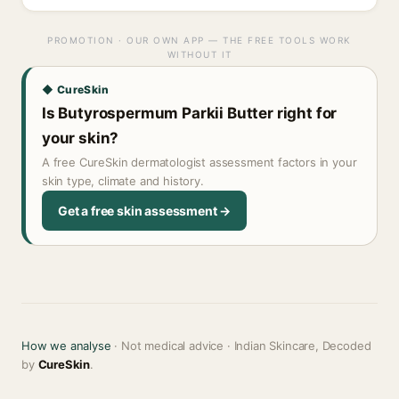
PROMOTION · OUR OWN APP — THE FREE TOOLS WORK
WITHOUT IT
◆ CureSkin
Is Butyrospermum Parkii Butter right for
your skin?
A free CureSkin dermatologist assessment factors in your
skin type, climate and history.
Get a free skin assessment →
How we analyse
· Not medical advice · Indian Skincare, Decoded
by
CureSkin
.