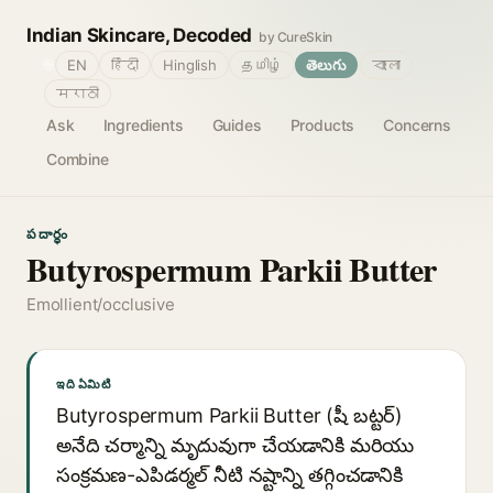
Indian Skincare, Decoded
by CureSkin
🌐
EN
हिंदी
Hinglish
தமிழ்
తెలుగు
বাংলা
मराठी
Ask
Ingredients
Guides
Products
Concerns
Combine
పదార్థం
Butyrospermum Parkii Butter
Emollient/occlusive
ఇది ఏమిటి
Butyrospermum Parkii Butter (షీ బట్టర్)
అనేది చర్మాన్ని మృదువుగా చేయడానికి మరియు
సంక్రమణ-ఎపిడర్మల్ నీటి నష్టాన్ని తగ్గించడానికి