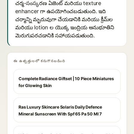
చర్మ-సంస్కరణ ఏజెంట్ మరియు texture
enhancer గా ఉపయోగించబడుతుంది. ఇది
చర్మాన్ని మృదువుగా చేయడానికి మరియు క్రీమ్‌ల
మరియు lotion ల యొక్క ఇంద్రియ అనుభూతిని
మెరుగుపరచడానికి సహాయపడుతుంది.
ఈ ఉత్పత్తులలో కనుగొనబడింది
Complete Radiance Giftset | 10 Piece Miniatures
for Glowing Skin
Ras Luxury Skincare Solaris Daily Defence
Mineral Sunscreen With Spf 65 Pa 50 Ml 7