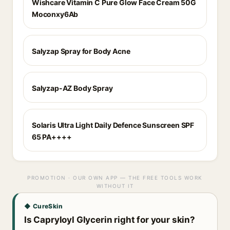
Wishcare Vitamin C Pure Glow Face Cream 50G
Moconxy6Ab
Salyzap Spray for Body Acne
Salyzap-AZ Body Spray
Solaris Ultra Light Daily Defence Sunscreen SPF
65 PA++++
PROMOTION · OUR OWN APP — THE FREE TOOLS WORK
WITHOUT IT
◆ CureSkin
Is Capryloyl Glycerin right for your skin?