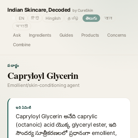
Indian Skincare, Decoded
by CureSkin
🌐
EN
हिंदी
Hinglish
தமிழ்
తెలుగు
বাংলা
मराठी
Ask
Ingredients
Guides
Products
Concerns
Combine
పదార్థం
Capryloyl Glycerin
Emollient/skin-conditioning agent
ఇది ఏమిటి
Capryloyl Glycerin అనేది caprylic
(octanoic) acid యొక్క glyceryl ester, ఇది
సౌందర్య సూత్రీకరణలలో ప్రధానంగా emollient,