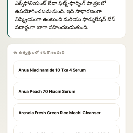
ఎక్స్‌ఫోలియంట్ లేదా ఫిల్మ్-ఫార్మింగ్ పాత్రలలో
ఉపయోగించబడుతుంది. ఇది సాధారణంగా
నిష్క్రియంగా ఉంటుంది మరియు ఫార్ములేషన్ బేస్
పదార్థంగా బాగా సహించబడుతుంది.
ఈ ఉత్పత్తులలో కనుగొనబడింది
Anua Niacinamide 10 Txa 4 Serum
Anua Peach 70 Niacin Serum
Arencia Fresh Green Rice Mochi Cleanser