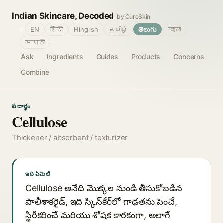
Indian Skincare, Decoded
by CureSkin
🌐
EN
हिंदी
Hinglish
தமிழ்
తెలుగు
বাংলা
मराठी
Ask
Ingredients
Guides
Products
Concerns
Combine
పదార్థం
Cellulose
Thickener / absorbent / texturizer
ఇది ఏమిటి
Cellulose అనేది మొక్కల నుండి తీసుకోబడిన
పాలీశాకరైడ్, ఇది స్కిన్‌కేర్‌లో గాఢతను పెంచే,
స్థిరీకరించే మరియు శోషక కారకంగా, అలాగే