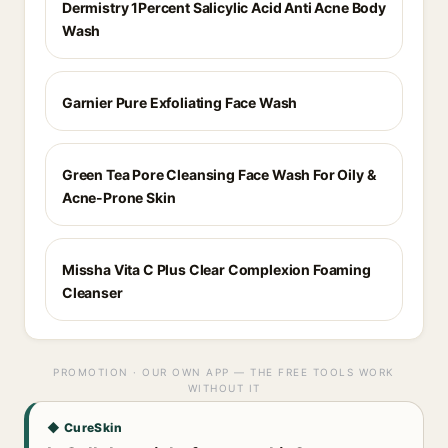
Dermistry 1Percent Salicylic Acid Anti Acne Body
Wash
Garnier Pure Exfoliating Face Wash
Green Tea Pore Cleansing Face Wash For Oily &
Acne-Prone Skin
Missha Vita C Plus Clear Complexion Foaming
Cleanser
PROMOTION · OUR OWN APP — THE FREE TOOLS WORK
WITHOUT IT
◆ CureSkin