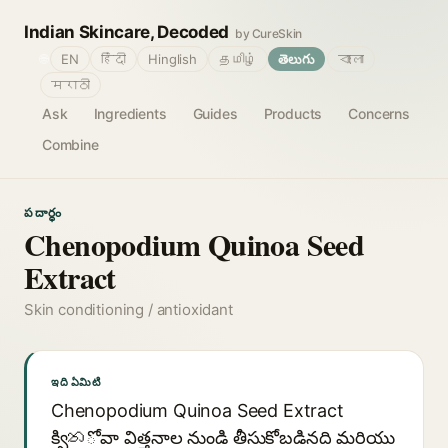
Indian Skincare, Decoded
by CureSkin
🌐
EN
हिंदी
Hinglish
தமிழ்
తెలుగు
বাংলা
मराठी
Ask
Ingredients
Guides
Products
Concerns
Combine
పదార్థం
Chenopodium Quinoa Seed
Extract
Skin conditioning / antioxidant
ఇది ఏమిటి
Chenopodium Quinoa Seed Extract
క్విනోవా విత్తనాల నుండి తీసుకోబడినది మరియు