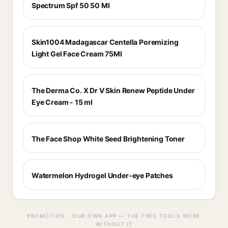
Spectrum Spf 50 50 Ml
Skin1004 Madagascar Centella Poremizing
Light Gel Face Cream 75Ml
The Derma Co. X Dr V Skin Renew Peptide Under
Eye Cream - 15 ml
The Face Shop White Seed Brightening Toner
Watermelon Hydrogel Under-eye Patches
PROMOTION · OUR OWN APP — THE FREE TOOLS WORK
WITHOUT IT