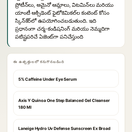
ప్రోటీన్‌లు, అమైనో ఆమ్లాలు, విటమిన్‌లు మరియు
యాంటీ ఆక్సిడెంట్ ఫైటోకెమికల్‌ల కంటెంట్ కోసం
స్కిన్‌కేర్‌లో ఉపయోగించబడుతుంది. ఇది
ప్రధానంగా చర్మ-కండిషనింగ్ మరియు నెమ్మదిగా
పటిష్టపరిచే ఏజెంట్‌గా పనిచేస్తుంది
ఈ ఉత్పత్తులలో కనుగొనబడింది
5% Caffeine Under Eye Serum
Axis Y Quinoa One Step Balanced Gel Cleanser
180 Ml
Laneige Hydro Uv Defense Sunscreen Ex Broad