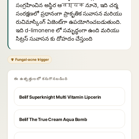
సంగ్రహించిన అస్థిర ఆवश्यक నూనె, ఇది చర్మ
సంరక్షణలో ప్రధానంగా ప్రాకృతిక సువాసన మరియు
రుచిమాస్కింగ్ ఏజెంట్‌గా ఉపయోగించబడుతుంది.
ఇది d-limonene లో సమృద్ధంగా ఉంది మరియు
సిట్రస్ సువాసన కు దోహదం చేస్తుంది
🍄 Fungal-acne trigger
ఈ ఉత్పత్తులలో కనుగొనబడింది
Belif Superknight Multi Vitamin Lipcerin
Belif The True Cream Aqua Bomb