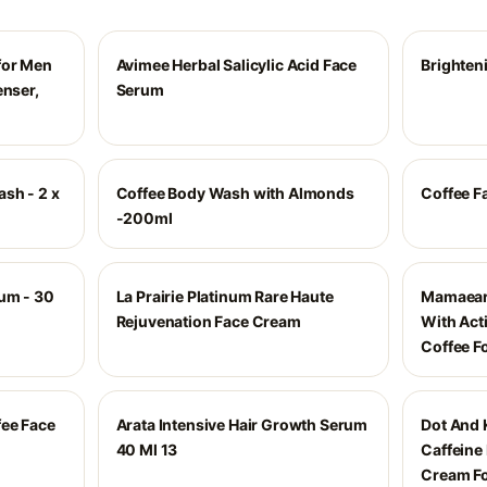
for Men
Avimee Herbal Salicylic Acid Face
Brighten
enser,
Serum
sh - 2 x
Coffee Body Wash with Almonds
Coffee F
-200ml
rum - 30
La Prairie Platinum Rare Haute
Mamaear
Rejuvenation Face Cream
With Act
Coffee Fo
ee Face
Arata Intensive Hair Growth Serum
Dot And 
40 Ml 13
Caffeine
Cream Fo