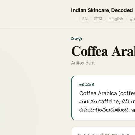
Indian Skincare, Decoded
🌐
EN
हिंदी
Hinglish
தம
పదార్థం
Coffea Ara
Antioxidant
ఇది ఏమిటి
Coffea Arabica (coffee
మరియు caffeine, దీని యాం
ఉపయోగించబడుతుంది. ఇది