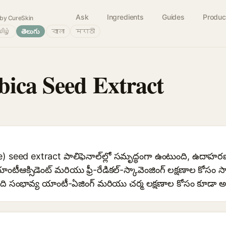
Ask
Ingredients
Guides
Produc
by CureSkin
ிழ்
తెలుగు
বাংলা
मराठी
bica Seed Extract
) seed extract పాలిఫెనాల్‌ల్లో సమృద్ధంగా ఉంటుంది, ఉదాహ
టీఆక్సిడెంట్ మరియు ఫ్రీ-రేడికల్-స్కావెంజింగ్ లక్షణాల కోసం సా
 సంభావ్య యాంటీ-ఏజింగ్ మరియు చర్మ లక్షణాల కోసం కూడా