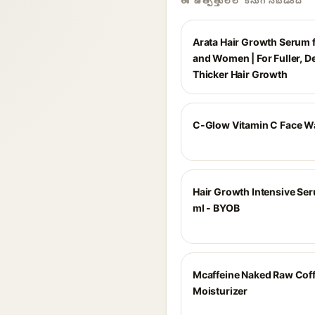
ఈ ఉత్పత్తులలో కనుగొనబడింది
Arata Hair Growth Serum 
and Women | For Fuller, D
Thicker Hair Growth
C-Glow Vitamin C Face Wa
Hair Growth Intensive Se
ml - BYOB
Mcaffeine Naked Raw Coff
Moisturizer