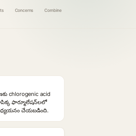
ts
Concerns
Combine
రణకు chlorogenic acid
పిక్క ఫార్మూలేషన్‌లలో
 అధ్యయనం చేయబడింది.