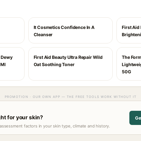
It Cosmetics Confidence In A
First Aid
Cleanser
Brighten
g Dewy
First Aid Beauty Ultra Repair Wild
The Formu
 Ml
Oat Soothing Toner
Lightwei
50G
PROMOTION · OUR OWN APP — THE FREE TOOLS WORK WITHOUT IT
ght for your skin?
Ge
assessment factors in your skin type, climate and history.