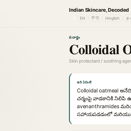
Indian Skincare, Decoded
🌐
EN
हिंदी
Hinglish
தம
పదార్థం
Colloidal 
Skin protectant / soothing age
ఇది ఏమిటి
Colloidal oatmeal అనేద
చర్మంపై వాడకానికి నిలిప
avenanthramides మరియు 
సహాయపడడంలో మరియు చర