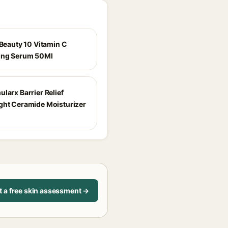
 Beauty 10 Vitamin C
ing Serum 50Ml
larx Barrier Relief
ght Ceramide Moisturizer
t a free skin assessment →