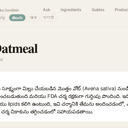
Ask
Ingredients
Guides
Produc
by CureSkin
ிழ்
తెలుగు
বাংলা
मराठी
Oatmeal
nt
ి సూక్ష్మంగా మిల్లు చేయబడిన మొత్తం వోట్ (Avena sativa) న
ి ఉంచబడుతుంది మరియు FDA చర్మ రక్షకంగా గుర్తింపు పొందింది. ఇ
lipids కలిగి ఉంటుంది, ఇవి చర్మానికి తేమను అందించడంలో, చర
్మ చికాకును తగ్గించడంలో సహాయపడతాయి.