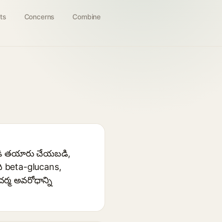
ts
Concerns
Combine
ుండి తయారు చేయబడి,
ది beta-glucans,
్మ అవరోధాన్ని