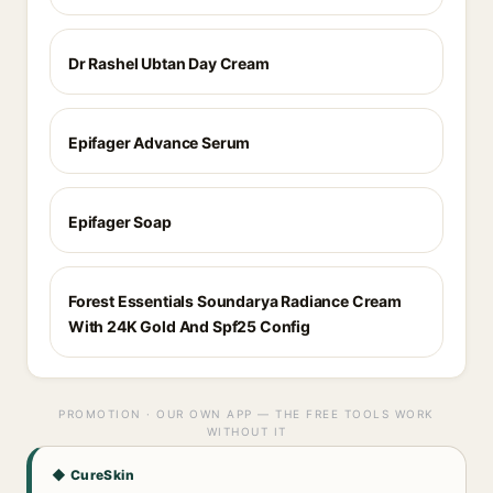
Dr Rashel Ubtan Day Cream
Epifager Advance Serum
Epifager Soap
Forest Essentials Soundarya Radiance Cream
With 24K Gold And Spf25 Config
PROMOTION · OUR OWN APP — THE FREE TOOLS WORK
WITHOUT IT
◆ CureSkin