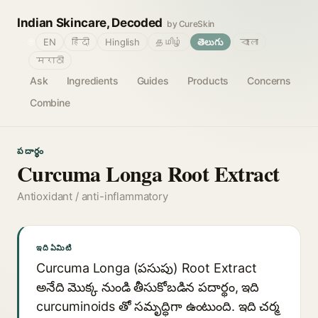
Indian Skincare, Decoded
by CureSkin
🌐
EN
हिंदी
Hinglish
தமிழ்
తెలుగు
বাংলা
मराठी
Ask
Ingredients
Guides
Products
Concerns
Combine
పదార్థం
Curcuma Longa Root Extract
Antioxidant / anti-inflammatory
ఇది ఏమిటి
Curcuma Longa (పసుపు) Root Extract
అనేది మొక్క నుండి తీసుకోబడిన పదార్థం, ఇది
curcuminoids తో సమృద్ధిగా ఉంటుంది. ఇది చర్మ