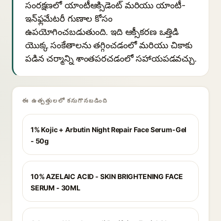
సంరక్షణలో యాంటీఆక్సిడెంట్ మరియు యాంటీ-
ఇన్‌ఫ్లమేటరీ గుణాల కోసం
ఉపయోగించబడుతుంది. ఇది ఆక్సీకరణ ఒత్తిడి
యొక్క సంకేతాలను తగ్గించడంలో మరియు చికాకు
పడిన చర్మాన్ని శాంతపరచడంలో సహాయపడవచ్చు.
ఈ ఉత్పత్తులలో కనుగొనబడింది
1% Kojic + Arbutin Night Repair Face Serum-Gel
- 50g
10% AZELAIC ACID - SKIN BRIGHTENING FACE
SERUM - 30ML