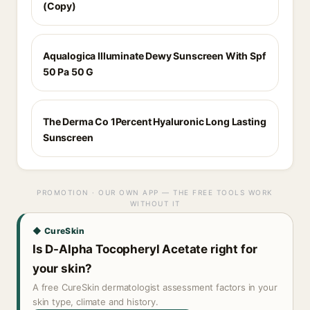
(Copy)
Aqualogica Illuminate Dewy Sunscreen With Spf
50 Pa 50 G
The Derma Co 1Percent Hyaluronic Long Lasting
Sunscreen
PROMOTION · OUR OWN APP — THE FREE TOOLS WORK
WITHOUT IT
◆ CureSkin
Is D-Alpha Tocopheryl Acetate right for
your skin?
A free CureSkin dermatologist assessment factors in your
skin type, climate and history.