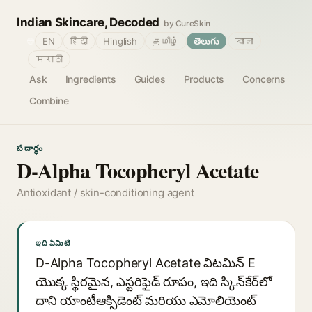
Indian Skincare, Decoded
by CureSkin
🌐
EN
हिंदी
Hinglish
தமிழ்
తెలుగు
বাংলা
मराठी
Ask
Ingredients
Guides
Products
Concerns
Combine
పదార్థం
D-Alpha Tocopheryl Acetate
Antioxidant / skin-conditioning agent
ఇది ఏమిటి
D-Alpha Tocopheryl Acetate విటమిన్ E
యొక్క స్థిరమైన, ఎస్టరిఫైడ్ రూపం, ఇది స్కిన్‌కేర్‌లో
దాని యాంటీఆక్సిడెంట్ మరియు ఎమోలియెంట్