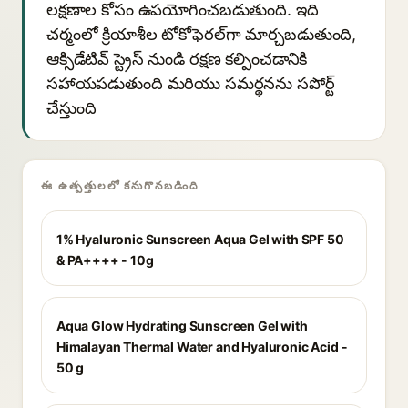
లక్షణాల కోసం ఉపయోగించబడుతుంది. ఇది
చర్మంలో క్రియాశీల టోకోఫెరల్‌గా మార్చబడుతుంది,
ఆక్సిడేటివ్ స్ట్రెస్ నుండి రక్షణ కల్పించడానికి
సహాయపడుతుంది మరియు సమర్థనను సపోర్ట్
చేస్తుంది
ఈ ఉత్పత్తులలో కనుగొనబడింది
1% Hyaluronic Sunscreen Aqua Gel with SPF 50
& PA++++ - 10g
Aqua Glow Hydrating Sunscreen Gel with
Himalayan Thermal Water and Hyaluronic Acid -
50 g