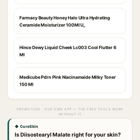
Farmacy Beauty Honey Halo Ultra Hydrating
Ceramide Moisturizer 100Ml U_
Hince Dewy Liquid Cheek Lc003 Cool Flutter 6
Ml
Medicube Pdrn Pink Niacinamaide Milky Toner
150 Ml
PROMOTION · OUR OWN APP — THE FREE TOOLS WORK
WITHOUT IT
◆ CureSkin
Is Diisostearyl Malate right for your skin?