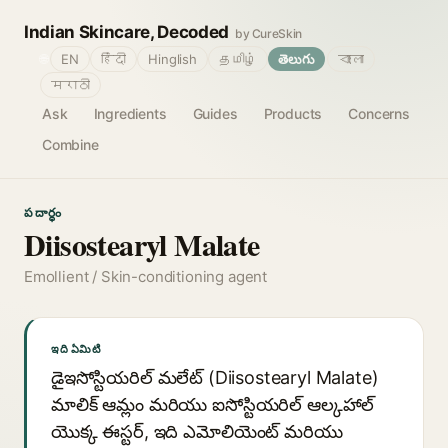
Indian Skincare, Decoded
by CureSkin
🌐
EN
हिंदी
Hinglish
தமிழ்
తెలుగు
বাংলা
मराठी
Ask
Ingredients
Guides
Products
Concerns
Combine
పదార్థం
Diisostearyl Malate
Emollient / Skin-conditioning agent
ఇది ఏమిటి
డైఇసోస్టియరిల్ మలేట్ (Diisostearyl Malate)
మాలిక్ ఆమ్లం మరియు ఐసోస్టియరిల్ ఆల్కహాల్
యొక్క ఈస్టర్, ఇది ఎమోలియెంట్ మరియు