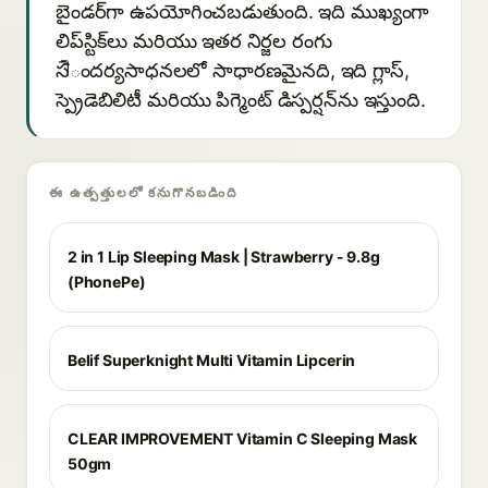
బైండర్‌గా ఉపయోగించబడుతుంది. ఇది ముఖ్యంగా
లిప్‌స్టిక్‌లు మరియు ఇతర నిర్జల రంగు
సौందర్యసాధనలలో సాధారణమైనది, ఇది గ్లాస్,
స్ప్రెడెబిలిటీ మరియు పిగ్మెంట్ డిస్పర్షన్‌ను ఇస్తుంది.
ఈ ఉత్పత్తులలో కనుగొనబడింది
2 in 1 Lip Sleeping Mask | Strawberry - 9.8g
(PhonePe)
Belif Superknight Multi Vitamin Lipcerin
CLEAR IMPROVEMENT Vitamin C Sleeping Mask
50gm