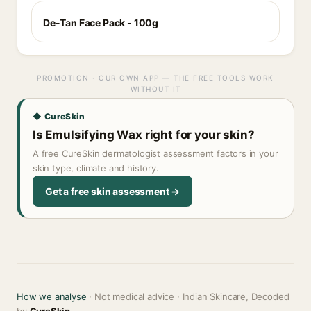
De-Tan Face Pack - 100g
PROMOTION · OUR OWN APP — THE FREE TOOLS WORK
WITHOUT IT
◆ CureSkin
Is Emulsifying Wax right for your skin?
A free CureSkin dermatologist assessment factors in your
skin type, climate and history.
Get a free skin assessment →
How we analyse
· Not medical advice · Indian Skincare, Decoded