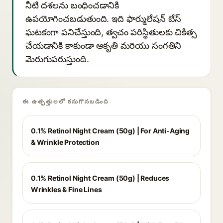
నీటి దశలను బంధించడానికి
ఉపయోగించబడుతుంది. ఇది ఫార్ములేషన్ బేస్
ఘటకంగా పనిచేస్తుంది, త్వచం పరిస్థితులకు చికిత్స
చేయడానికి కాకుండా ఆకృతి మరియు సంగతిని
మెరుగుపరుస్తుంది.
ఈ ఉత్పత్తులలో కనుగొనబడింది
0.1% Retinol Night Cream (50g) | For Anti-Aging
& Wrinkle Protection
0.1% Retinol Night Cream (50g) | Reduces
Wrinkles & Fine Lines