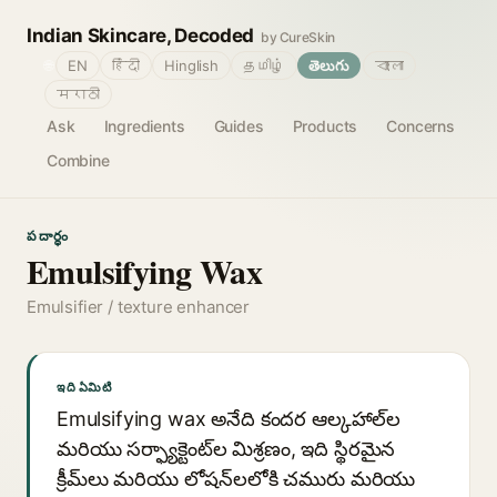
Indian Skincare, Decoded
by CureSkin
🌐
EN
हिंदी
Hinglish
தமிழ்
తెలుగు
বাংলা
मराठी
Ask
Ingredients
Guides
Products
Concerns
Combine
పదార్థం
Emulsifying Wax
Emulsifier / texture enhancer
ఇది ఏమిటి
Emulsifying wax అనేది కందర ఆల్కహాల్‌ల
మరియు సర్ఫ్యాక్టెంట్‌ల మిశ్రణం, ఇది స్థిరమైన
క్రీమ్‌లు మరియు లోషన్‌లలోకి చమురు మరియు