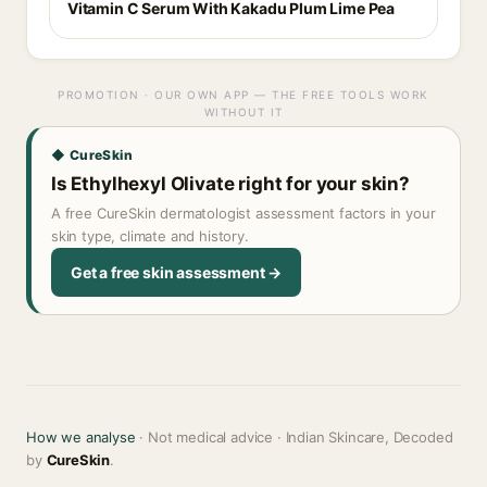
Vitamin C Serum With Kakadu Plum Lime Pea
PROMOTION · OUR OWN APP — THE FREE TOOLS WORK
WITHOUT IT
◆ CureSkin
Is Ethylhexyl Olivate right for your skin?
A free CureSkin dermatologist assessment factors in your
skin type, climate and history.
Get a free skin assessment →
How we analyse
· Not medical advice · Indian Skincare, Decoded
by
CureSkin
.