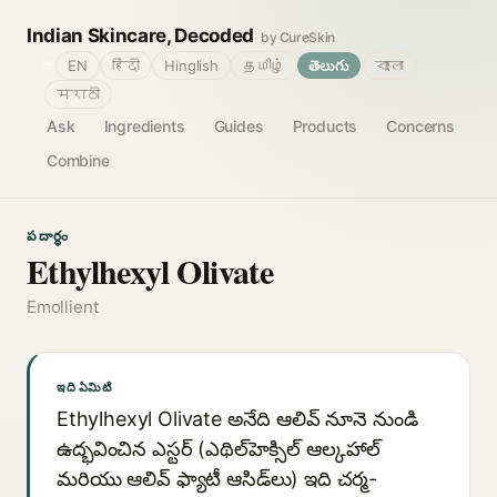
Indian Skincare, Decoded
by CureSkin
🌐
EN
हिंदी
Hinglish
தமிழ்
తెలుగు
বাংলা
मराठी
Ask
Ingredients
Guides
Products
Concerns
Combine
పదార్థం
Ethylhexyl Olivate
Emollient
ఇది ఏమిటి
Ethylhexyl Olivate అనేది ఆలివ్ నూనె నుండి
ఉద్భవించిన ఎస్టర్ (ఎథిల్‌హెక్సిల్ ఆల్కహాల్
మరియు ఆలివ్ ఫ్యాటీ ఆసిడ్‌లు) ఇది చర్మ-