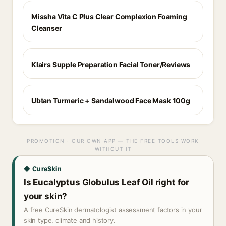
Missha Vita C Plus Clear Complexion Foaming
Cleanser
Klairs Supple Preparation Facial Toner/Reviews
Ubtan Turmeric + Sandalwood Face Mask 100g
PROMOTION · OUR OWN APP — THE FREE TOOLS WORK
WITHOUT IT
◆ CureSkin
Is Eucalyptus Globulus Leaf Oil right for
your skin?
A free CureSkin dermatologist assessment factors in your
skin type, climate and history.