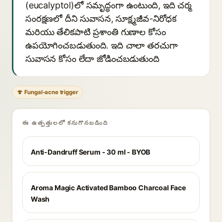
(eucalyptol)లో సమృద్ధంగా ఉంటుంది, ఇది చర్మ
సంరక్షణలో దీని సువాసన, సూక్ష్మజీవ-నిరోధక
మరియు తేలికపాటి ప్రశాంతి గుణాల కోసం
ఉపయోగించబడుతుంది. ఇది చాలా తరచుగా
సువాసన కోసం లేదా జోడించబడుతుంది
🍄 Fungal-acne trigger
ఈ ఉత్పత్తులలో కనుగొనబడింది
Anti-Dandruff Serum - 30 ml - BYOB
Aroma Magic Activated Bamboo Charcoal Face
Wash