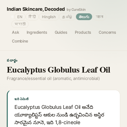
Indian Skincare, Decoded
by CureSkin
🌐
EN
हिंदी
Hinglish
தமிழ்
తెలుగు
বাংলা
मराठी
Ask
Ingredients
Guides
Products
Concerns
Combine
పదార్థం
Eucalyptus Globulus Leaf Oil
Fragrance/essential oil (aromatic, antimicrobial)
ఇది ఏమిటి
Eucalyptus Globulus Leaf Oil అనేది
యూక్యాలిప్టస్ ఆకుల నుండి ఉద్భవించిన అస్థిర
సారమైన నూనె, ఇది 1,8-cineole