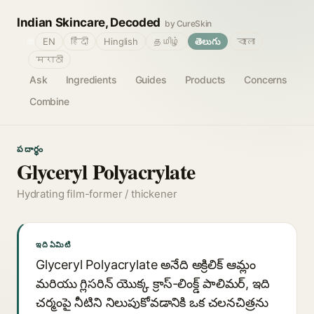
Indian Skincare, Decoded
by CureSkin
🌐
EN
हिंदी
Hinglish
தமிழ்
తెలుగు
বাংলা
मराठी
Ask
Ingredients
Guides
Products
Concerns
Combine
పదార్థం
Glyceryl Polyacrylate
Hydrating film-former / thickener
ఇది ఏమిటి
Glyceryl Polyacrylate అనేది అక్రిలిక్ ఆమ్లం
మరియు గ్లిసరిన్ యొక్క క్రాస్-లింక్డ్ పాలిమర్, ఇది
చర్మంపై నీటిని నిలుపుకోవడానికి ఒక చలనచిత్రను