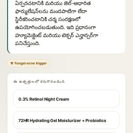
ఏర్పరచటానికి మరియు జెల్-ఆధారిత
ఫార్ములేషన్‌లను మందపాటిగా లేదా
స్థిరీకరించటానికి చర్మ సంరక్షణలో
ఉపయోగించబడుతుంది. ఇది ప్రధానంగా
హ్యూమెక్టెంట్ మరియు టెక్చర్ ఎన్హాన్సర్‌గా
పనిచేస్తుంది.
🍄 Fungal-acne trigger
ఈ ఉత్పత్తులలో కనుగొనబడింది
0.3% Retinol Night Cream
72HR Hydrating Gel Moisturizer + Probiotics