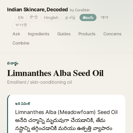
Indian Skincare, Decoded
by CureSkin
🌐
EN
हिंदी
Hinglish
தமிழ்
తెలుగు
বাংলা
मराठी
Ask
Ingredients
Guides
Products
Concerns
Combine
పదార్థం
Limnanthes Alba Seed Oil
Emollient / skin-conditioning oil
ఇది ఏమిటి
Limnanthes Alba (Meadowfoam) Seed Oil
అనేది చర్మాన్ని మృదువుగా చేయడానికి, తేమ
నష్టాన్ని తగ్గించడానికి మరియు ఉత్పత్తి వ్యాపారం