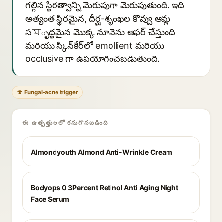
గల్గిన స్థిరత్వాన్ని మెరుపుగా మెరుపుతుంది. ఇది
అత్యంత స్థిరమైన, దీర్ఘ-శృంఖల కొవ్వు ఆమ్ల
సমృద్ధమైన మొక్క నూనెను ఆఫర్ చేస్తుంది
మరియు స్కిన్‌కేర్‌లో emollient మరియు
occlusive గా ఉపయోగించబడుతుంది.
🍄 Fungal-acne trigger
ఈ ఉత్పత్తులలో కనుగొనబడింది
Almondyouth Almond Anti-Wrinkle Cream
Bodyops 0 3Percent Retinol Anti Aging Night
Face Serum