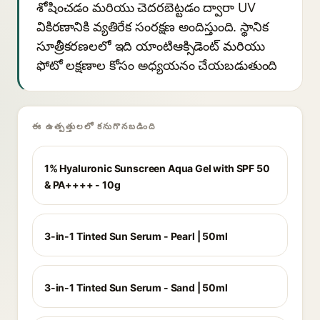
శోషించడం మరియు చెదరబెట్టడం ద్వారా UV
వికిరణానికి వ్యతిరేక సంరక్షణ అందిస్తుంది. స్థానిక
సూత్రీకరణలలో ఇది యాంటిఆక్సిడెంట్ మరియు
ఫోటో లక్షణాల కోసం అధ్యయనం చేయబడుతుంది
ఈ ఉత్పత్తులలో కనుగొనబడింది
1% Hyaluronic Sunscreen Aqua Gel with SPF 50
& PA++++ - 10g
3-in-1 Tinted Sun Serum - Pearl | 50ml
3-in-1 Tinted Sun Serum - Sand | 50ml