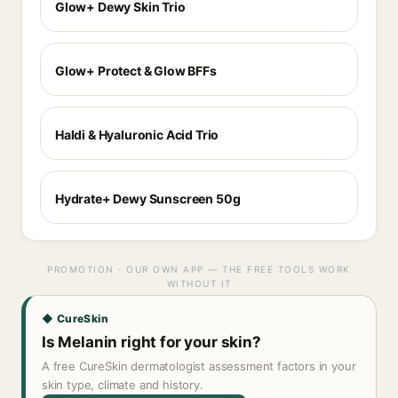
Glow+ Dewy Skin Trio
Glow+ Protect & Glow BFFs
Haldi & Hyaluronic Acid Trio
Hydrate+ Dewy Sunscreen 50g
PROMOTION · OUR OWN APP — THE FREE TOOLS WORK
WITHOUT IT
◆ CureSkin
Is Melanin right for your skin?
A free CureSkin dermatologist assessment factors in your
skin type, climate and history.