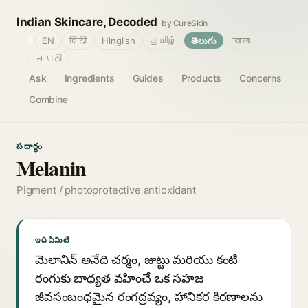
Indian Skincare, Decoded
by CureSkin
🌐
EN
हिंदी
Hinglish
தமிழ்
తెలుగు
বাংলা
मराठी
Ask
Ingredients
Guides
Products
Concerns
Combine
పదార్థం
Melanin
Pigment / photoprotective antioxidant
ఇది ఏమిటి
మెలానిన్ అనేది చర్మం, జుట్టు మరియు కంటి
రంగుకు బాధ్యత వహించే ఒక సహజ
జీవసంబంధమైన రంగద్రవ్యం, హానికర కిరణాలను